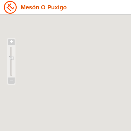
Mesón O Puxigo
+
−