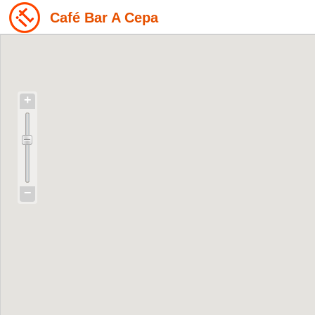
Café Bar A Cepa
+
−