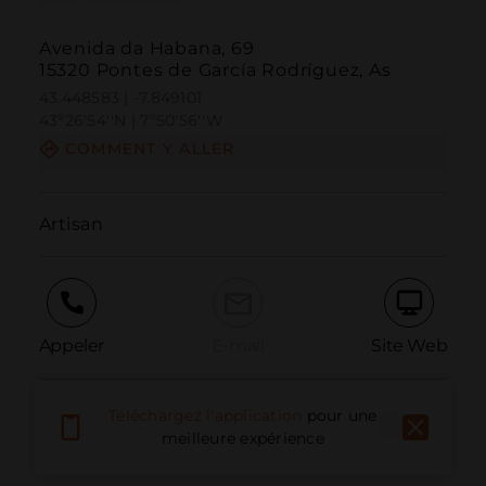
Avenida da Habana, 69
15320 Pontes de García Rodríguez, As
43.448583 | -7.849101
43º26'54''N | 7º50'56''W
COMMENT Y ALLER
Artisan
Appeler
E-mail
Site Web
Téléchargez l'application
pour une
Signaler un problème
meilleure expérience