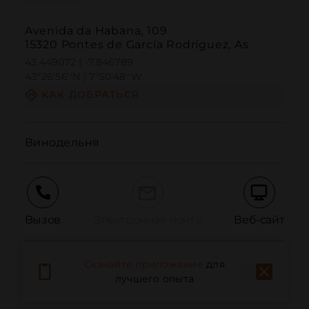
Avenida da Habana, 109
15320 Pontes de García Rodríguez, As
43.449072 | -7.846789
43º26'56''N | 7º50'48''W
КАК ДОБРАТЬСЯ
Винодельня
Вызов
Электронная почта
Веб-сайт
Скачайте приложение
для
Сообщить о проблеме
лучшего опыта