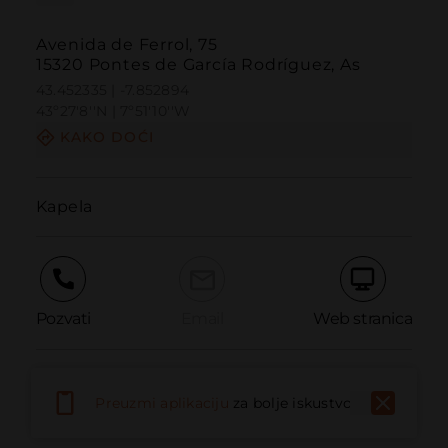
Avenida de Ferrol, 75
15320 Pontes de García Rodríguez, As
43.452335 | -7.852894
43º27'8''N | 7º51'10''W
KAKO DOĆI
Kapela
Pozvati
Email
Web stranica
Prijaviti problem
Preuzmi aplikaciju
za bolje iskustvo