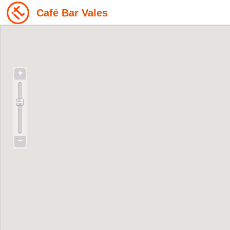
Café Bar Vales
+
−