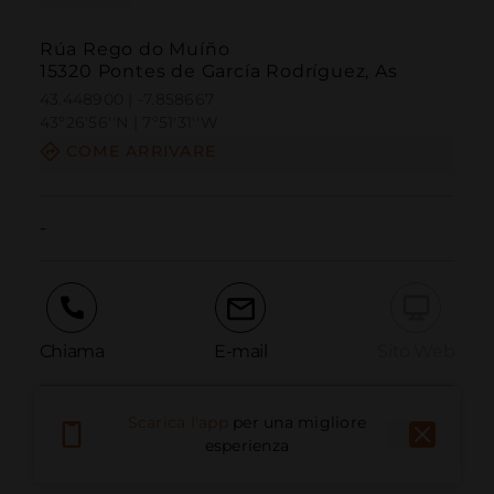
Rúa Rego do Muíño
15320 Pontes de García Rodríguez, As
43.448900 | -7.858667
43º26'56''N | 7º51'31''W
COME ARRIVARE
-
Chiama
E-mail
Sito Web
Scarica l'app
per una migliore
Segnala problema
esperienza