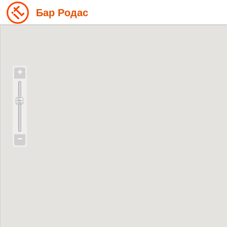
Бар Родас
+
−