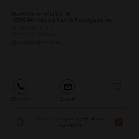
Avenida de Villalba, 18
15320 Pontes de García Rodríguez, As
43.450250 | -7.851451
43º27'0''N | 7º51'5''W
COME ARRIVARE
-
Chiama
E-mail
Sito Web
Scarica l'app
per una migliore
Segnala problema
esperienza