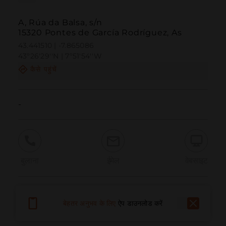
A, Rúa da Balsa, s/n
15320 Pontes de García Rodríguez, As
43.441510 | -7.865086
43º26'29''N | 7º51'54''W
कैसे पहुंचें
-
बुलाना
ईमेल
वेबसाइट
समस्या की सूचना दें
बेहतर अनुभव के लिए
ऐप डाउनलोड करें