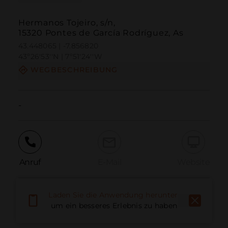
Hermanos Tojeiro, s/n,
15320 Pontes de García Rodríguez, As
43.448065 | -7.856820
43º26'53''N | 7º51'24''W
WEGBESCHREIBUNG
-
Anruf
E-Mail
Website
Laden Sie die Anwendung herunter,
Problem melden
um ein besseres Erlebnis zu haben