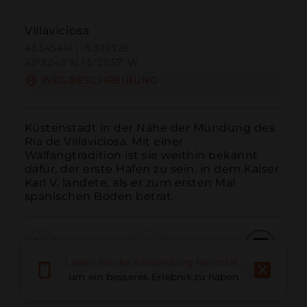
Villaviciosa
43.545441 | -5.399329
43º32'43''N | 5º23'57''W
WEGBESCHREIBUNG
Küstenstadt in der Nähe der Mündung des 
Ría de Villaviciosa. Mit einer 
Walfangtradition ist sie weithin bekannt 
dafür, der erste Hafen zu sein, in dem Kaiser 
Karl V. landete, als er zum ersten Mal 
spanischen Boden betrat.
Laden Sie die Anwendung herunter,
Anruf
E-Mail
Website
um ein besseres Erlebnis zu haben