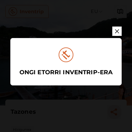
EU
ONGI ETORRI INVENTRIP-ERA
Tazones
Hirigunea