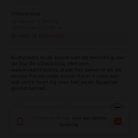
Villaviciosa
43.545441 | -5.399329
43º32'43''N | 5º23'57''W
HOE TE BEREIKEN
Kustplaats in de buurt van de monding van 
de Ría de Villaviciosa. Met een 
walvisvaarttraditie staat het bekend als de 
eerste haven waar keizer Karel V voet aan 
wal zette toen hij voor het eerst Spaanse 
grond betrad.
Download de app
voor een betere
Bellen
E-mail
Website
ervaring