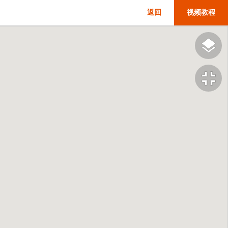
返回
视频教程
fullscreen_exit