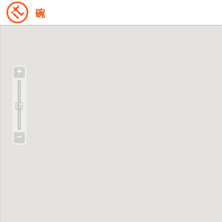
碗
+
−