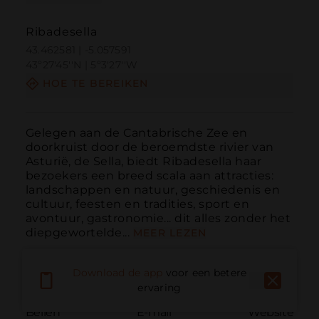
Ribadesella
43.462581 | -5.057591
43º27'45''N | 5º3'27''W
HOE TE BEREIKEN
Gelegen aan de Cantabrische Zee en 
doorkruist door de beroemdste rivier van 
Asturië, de Sella, biedt Ribadesella haar 
bezoekers een breed scala aan attracties: 
landschappen en natuur, geschiedenis en 
cultuur, feesten en tradities, sport en 
avontuur, gastronomie... dit alles zonder het 
diepgewortelde...
MEER LEZEN
Download de app
voor een betere
ervaring
Bellen
E-mail
Website