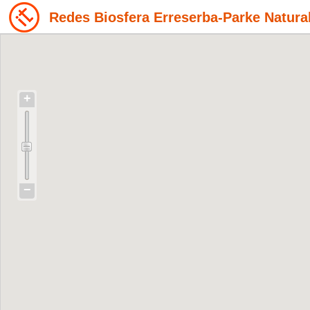
Redes Biosfera Erreserba-Parke Natura
+
−