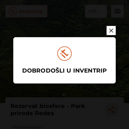
HR
DOBRODOŠLI U INVENTRIP
Rezervat biosfere - Park
prirode Redes
Prirodni prostor