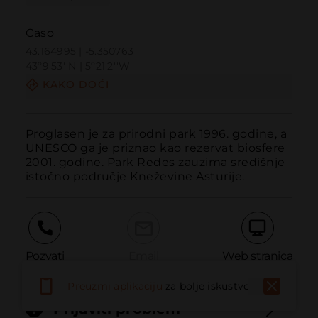
Caso
43.164995 | -5.350763
43º9'53''N | 5º21'2''W
KAKO DOĆI
Proglasen je za prirodni park 1996. godine, a 
UNESCO ga je priznao kao rezervat biosfere 
2001. godine. Park Redes zauzima središnje 
istočno područje Kneževine Asturije.
Pozvati
Email
Web stranica
Preuzmi aplikaciju
za bolje iskustvo
Prijaviti problem