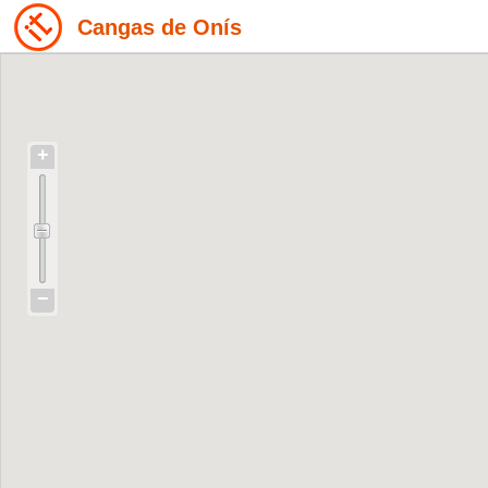
Cangas de Onís
+
−