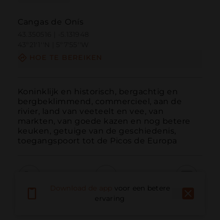
Cangas de Onís
43.350516 | -5.131948
43º21'1''N | 5º7'55''W
HOE TE BEREIKEN
Koninklijk en historisch, bergachtig en 
bergbeklimmend, commercieel, aan de 
rivier, land van veeteelt en vee, van 
markten, van goede kazen en nog betere 
keuken, getuige van de geschiedenis, 
toegangspoort tot de Picos de Europa
Download de app
voor een betere
Bellen
E-mail
Website
ervaring