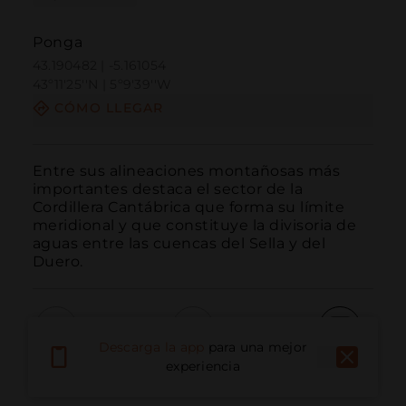
Ponga
43.190482 | -5.161054
43º11'25''N | 5º9'39''W
CÓMO LLEGAR
Entre sus alineaciones montañosas más 
importantes destaca el sector de la 
Cordillera Cantábrica que forma su límite 
meridional y que constituye la divisoria de 
aguas entre las cuencas del Sella y del 
Duero.
Descarga la app
para una mejor
Llamar
Email
Sitio Web
experiencia