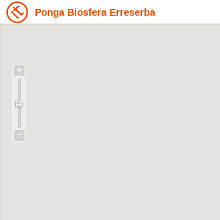
Ponga Biosfera Erreserba
+
−