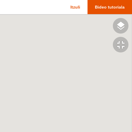
Itzuli
Bideo tutoriala
fullscreen_exit