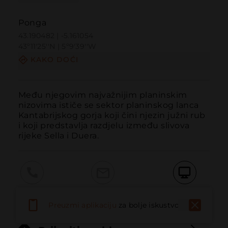
Ponga
43.190482 | -5.161054
43º11'25''N | 5º9'39''W
KAKO DOĆI
Među njegovim najvažnijim planinskim 
nizovima ističe se sektor planinskog lanca 
Kantabrijskog gorja koji čini njezin južni rub 
i koji predstavlja razdjelu između slivova 
rijeke Sella i Duera.
Pozvati
Email
Web stranica
Preuzmi aplikaciju
za bolje iskustvo