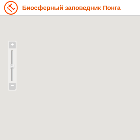
Биосферный заповедник Понга
+
−