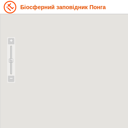
Біосферний заповідник Понга
+
−