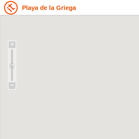
Playa de la Griega
+
−