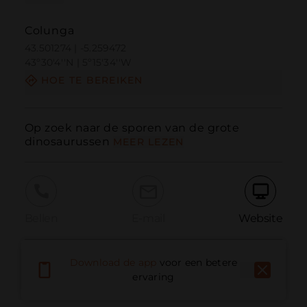
Colunga
43.501274 | -5.259472
43º30'4''N | 5º15'34''W
HOE TE BEREIKEN
Op zoek naar de sporen van de grote 
dinosaurussen
MEER LEZEN
Bellen
E-mail
Website
Download de app
voor een betere
Probleem melden
ervaring