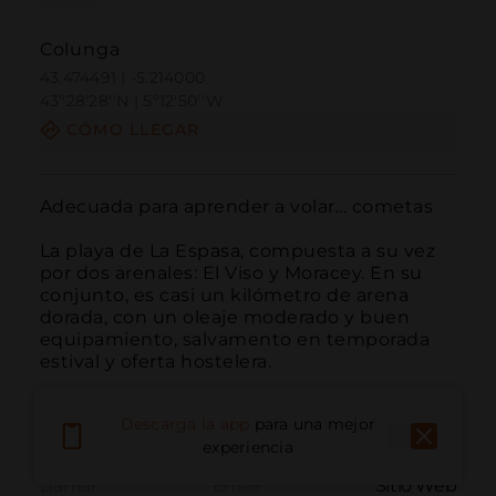
Colunga
43.474491 | -5.214000
43º28'28''N | 5º12'50''W
CÓMO LLEGAR
Adecuada para aprender a volar… cometas

La playa de La Espasa, compuesta a su vez 
por dos arenales: El Viso y Moracey. En su 
conjunto, es casi un kilómetro de arena 
dorada, con un oleaje moderado y buen 
equipamiento, salvamento en temporada 
estival y oferta hostelera.
Descarga la app
para una mejor
experiencia
Llamar
Email
Sitio Web