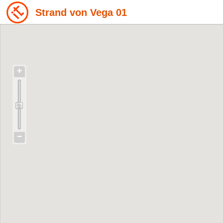
Strand von Vega 01
+
−