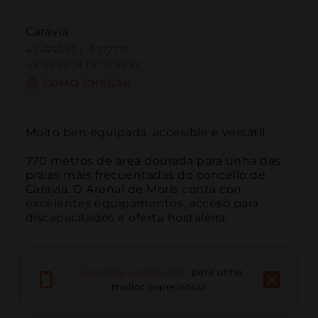
Caravia
43.474895 | -5.172716
43º28'29''N | 5º10'21''W
COMO CHEGAR
Moito ben equipada, accesible e versátil.

770 metros de area dourada para unha das 
praias máis frecuentadas do concello de 
Caravia. O Arenal de Morís conta con 
excelentes equipamentos, acceso para 
discapacitados e oferta hostaleira.
Descarga a aplicación
para unha
mellor experiencia
Chamar
Correo electrónico
Sitio web