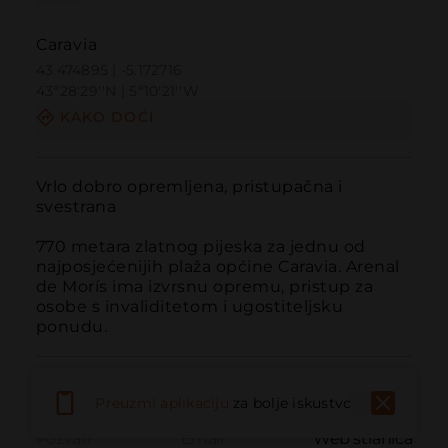
Caravia
43.474895 | -5.172716
43º28'29''N | 5º10'21''W
KAKO DOĆI
Vrlo dobro opremljena, pristupačna i 
svestrana

770 metara zlatnog pijeska za jednu od 
najposjećenijih plaža općine Caravia. Arenal 
de Morís ima izvrsnu opremu, pristup za 
osobe s invaliditetom i ugostiteljsku 
ponudu.
Preuzmi aplikaciju
za bolje iskustvo
Pozvati
Email
Web stranica