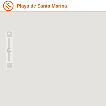
Playa de Santa Marina
+
−