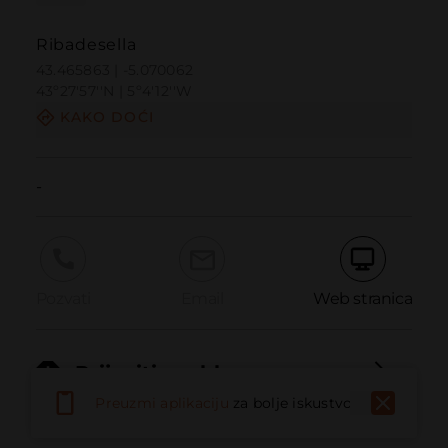
Ribadesella
43.465863 | -5.070062
43º27'57''N | 5º4'12''W
KAKO DOĆI
-
Pozvati
Email
Web stranica
Prijaviti problem
Preuzmi aplikaciju
za bolje iskustvo