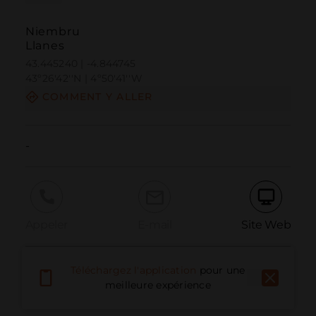
Niembru
Llanes
43.445240 | -4.844745
43º26'42''N | 4º50'41''W
COMMENT Y ALLER
-
Appeler
E-mail
Site Web
Téléchargez l'application
pour une
Signaler un problème
meilleure expérience