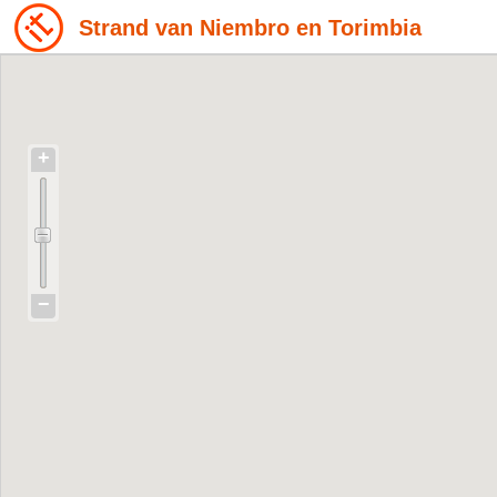
Strand van Niembro en Torimbia
+
−