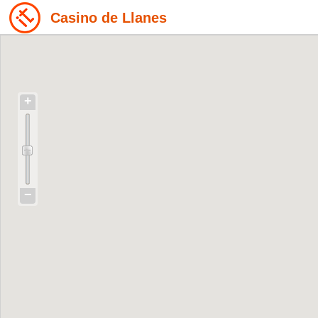
Casino de Llanes
+
−