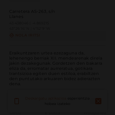
Carretera AS-263, s/n
Llanes
43.438046 | -4.869215
43º26'16''N | 4º52'9''W
NOLA IRITSI
Eraikuntzaren urtea ezezaguna da, 
lehenengo berriak XII. mendearenak direla 
jakin dezakegunak. Gordetzen den bakarra 
eliza da, erromatar aurreratua, gotikara 
trantsizioa egiten duen estiloa, erabiltzen 
den puntutako arkuaren bidez adierazten 
dena.
Deskargatu aplikazioa
esperientzia
hobea izateko
Deitu
E-posta
Webgunea