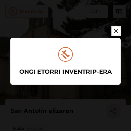
EU
ONGI ETORRI INVENTRIP-ERA
San Antolín elizaren
Eraikin erlijiosoa