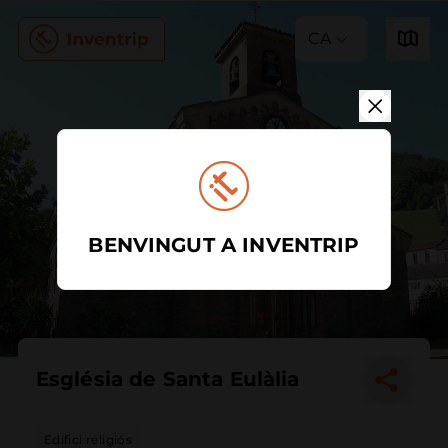
CA
BENVINGUT A INVENTRIP
Església de Santa Eulàlia
Edifici religiós