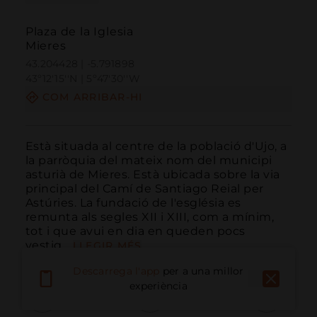
Plaza de la Iglesia
Mieres
43.204428 | -5.791898
43º12'15''N | 5º47'30''W
COM ARRIBAR-HI
Està situada al centre de la població d'Ujo, a 
la parròquia del mateix nom del municipi 
asturià de Mieres. Està ubicada sobre la via 
principal del Camí de Santiago Reial per 
Astúries. La fundació de l'església es 
remunta als segles XII i XIII, com a mínim, 
tot i que avui en dia en queden pocs 
vestig...
LLEGIR MÉS
Descarrega l'app
per a una millor
experiència