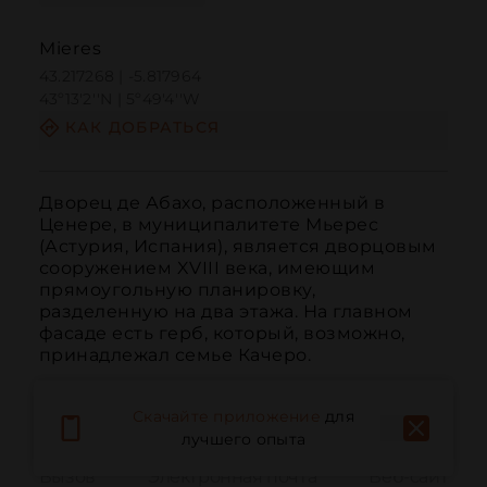
Mieres
43.217268 | -5.817964
43º13'2''N | 5º49'4''W
КАК ДОБРАТЬСЯ
Дворец де Абахо, расположенный в 
Ценере, в муниципалитете Мьерес 
(Астурия, Испания), является дворцовым 
сооружением XVIII века, имеющим 
прямоугольную планировку, 
разделенную на два этажа. На главном 
фасаде есть герб, который, возможно, 
принадлежал семье Качеро.
Скачайте приложение
для
лучшего опыта
Вызов
Электронная почта
Веб-сайт