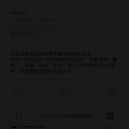
Mieres
43.223032 | -5.798547
43º13'22''N | 5º47'54''W
如何到达
它是巴洛克宫殿建筑中最杰出的代表之一。

Valletu宫是由一系列建筑物组成的：宫殿本身、酿
酒厂、马厩、鸽舍、谷仓、佣人房和雕刻石头的喷
泉。主要建筑是18世纪的大宅。
呼叫
电子邮件
网站
下载应用程序
以获得更佳体验
报告问题