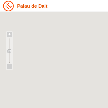
Palau de Dalt
+
−