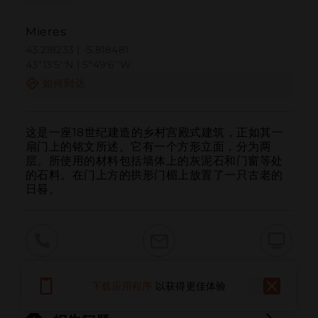
Mieres
43.218233 | -5.818481
43º13'5''N | 5º49'6''W
如何到达
这是一座18世纪建造的乡村宫殿式建筑，正如其一
扇门上的铭文所述。它有一个方形立面，分为两
层。所使用的材料包括墙体上的灰泥石和门窗等处
的石料。在门上方的拱形门楣上放置了一只古老的
日晷。
呼叫
电子邮件
网站
下载应用程序
以获得更佳体验