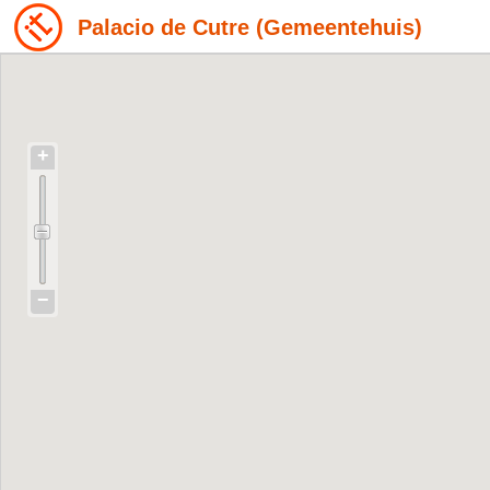
Palacio de Cutre (Gemeentehuis)
+
−