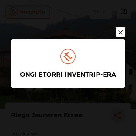
EU
ONGI ETORRI INVENTRIP-ERA
Riego Jaunaren Etxea
Eraikin zibila