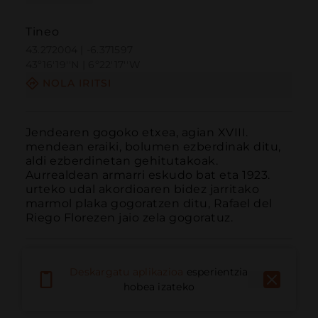
Tineo
43.272004 | -6.371597
43º16'19''N | 6º22'17''W
NOLA IRITSI
Jendearen gogoko etxea, agian XVIII. 
mendean eraiki, bolumen ezberdinak ditu, 
aldi ezberdinetan gehitutakoak. 
Aurrealdean armarri eskudo bat eta 1923. 
urteko udal akordioaren bidez jarritako 
marmol plaka gogoratzen ditu, Rafael del 
Riego Florezen jaio zela gogoratuz.
Deskargatu aplikazioa
esperientzia
hobea izateko
Deitu
E-posta
Webgunea