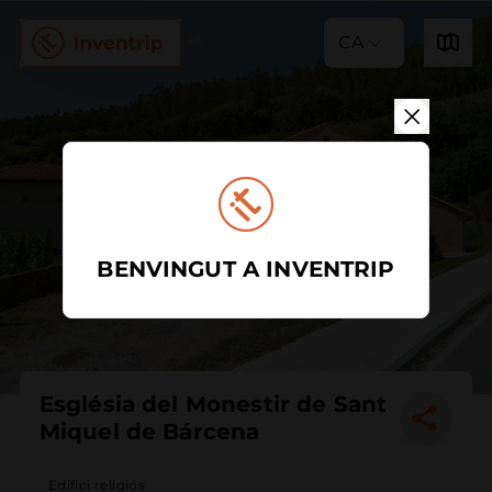
CA
BENVINGUT A INVENTRIP
Església del Monestir de Sant
Miquel de Bárcena
Edifici religiós