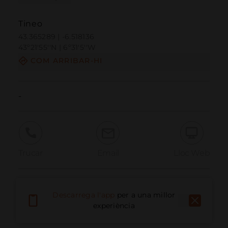
Tineo
43.365289 | -6.518136
43º21'55''N | 6º31'5''W
COM ARRIBAR-HI
-
Trucar
Email
Lloc Web
Informar problema
Descarrega l'app
per a una millor
experiència