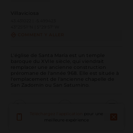
Villaviciosa
43.431022 | -5.499423
43º25'51''N | 5º29'57''W
COMMENT Y ALLER
L'église de Santa María est un temple 
baroque du XVIIe siècle, qui viendrait 
remplacer une ancienne construction 
préromane de l'année 968. Elle est située à 
l'emplacement de l'ancienne chapelle de 
San Zadornín ou San Saturnino.
Téléchargez l'application
pour une
Appeler
E-mail
Site Web
meilleure expérience