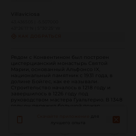
Villaviciosa
43.436505 | -5.507000
43º26'11''N | 5º30'25''W
КАК ДОБРАТЬСЯ
Рядом с Конвентином был построен 
цистерцианский монастырь Святой 
Марии, основанный Альфонсо IX, 
национальный памятник с 1931 года, в 
долине Бойгес, как ее называли. 
Строительство началось в 1218 году и 
завершилось в 1226 году под 
руководством мастера Гуальтерио. В 1348 
году он пережил большой пожар.
Скачайте приложение
для
лучшего опыта