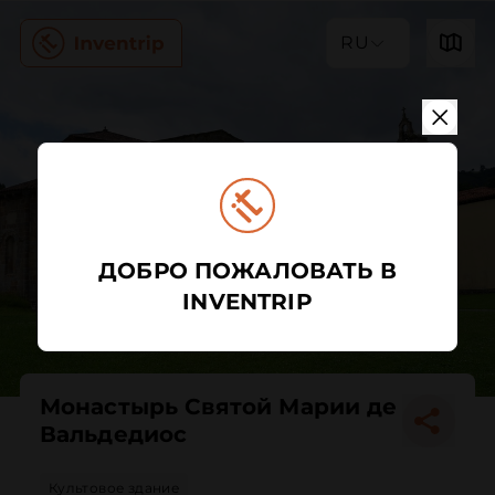
RU
ДОБРО ПОЖАЛОВАТЬ В
INVENTRIP
Монастырь Святой Марии де
Вальдедиос
Культовое здание