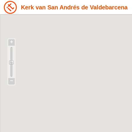
Kerk van San Andrés de Valdebarcena
+
−