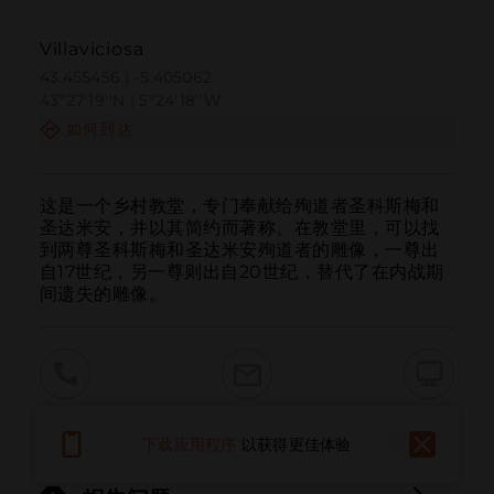
Villaviciosa
43.455456 | -5.405062
43º27'19''N | 5º24'18''W
如何到达
这是一个乡村教堂，专门奉献给殉道者圣科斯梅和
圣达米安，并以其简约而著称。在教堂里，可以找
到两尊圣科斯梅和圣达米安殉道者的雕像，一尊出
自17世纪，另一尊则出自20世纪，替代了在内战期
间遗失的雕像。
呼叫
电子邮件
网站
下载应用程序
以获得更佳体验