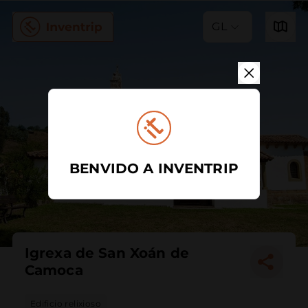
GL
BENVIDO A INVENTRIP
Igrexa de San Xoán de
Camoca
Edificio relixioso