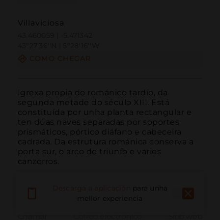
Villaviciosa
43.460059 | -5.471342
43º27'36''N | 5º28'16''W
COMO CHEGAR
Igrexa propia do románico tardío, da 
segunda metade do século XIII. Está 
constituída por unha planta rectangular e 
ten dúas naves separadas por soportes 
prismáticos, pórtico diáfano e cabeceira 
cadrada. Da estrutura románica conserva a 
porta sur, o arco do triunfo e varios 
canzorros.
Descarga a aplicación
para unha
mellor experiencia
Chamar
Correo electrónico
Sitio web